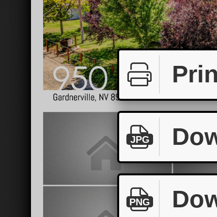
Prin
Dow
JPG
Dow
PNG